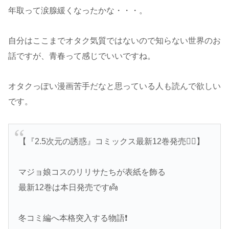
年取って涙腺緩くなったかな・・・。
自分はここまでオタク気質ではないので知らない世界のお
話ですが、青春って感じでいいですね。
オタクっぽい漫画苦手だなと思っている人も読んで欲しい
です。
【『2.5次元の誘惑』コミックス最新12巻発売🧙‍♀️】
マジョ娘コスのリリサたちが表紙を飾る
最新12巻は本日発売です👼
冬コミ編へ本格突入する物語❗️