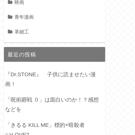
映画
青年漫画
革細工
最近の投稿
『Dr.STONE』 子供に読ませたい漫
画！
「呪術廻戦 ０」は面白いのか！？感想
などを
「きるる KILL ME」標的×暗殺者
=>LOVE?