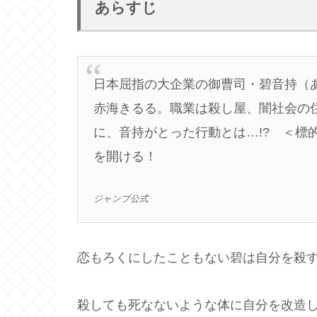
あらすじ
日本屈指の大企業の御曹司・碧音持（
赤海きるる。職業は殺し屋、闇社会の
に、音持がとった行動とは…!? ＜標的
を開ける！
ジャンプ公式
恋もろくにしたこともない碧は自分を殺
殺しても死なないような体に自分を改造し