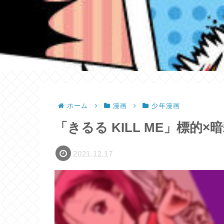
ホーム
漫画
少年漫画
「きるる KILL ME」標的×暗
2021.12.17