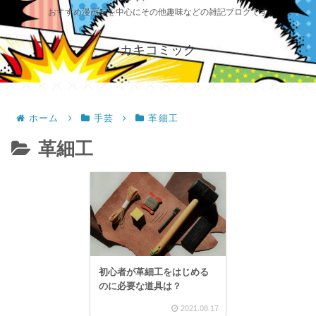
おすすめ漫画をを中心にその他趣味などの雑記ブログです
カキコミック
ホーム
手芸
革細工
革細工
初心者が革細工をはじめる
のに必要な道具は？
2021.08.17